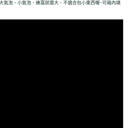
-大氣泡、小氣泡、蜂窩狀還大，不適合包小東西喔~可箱內填