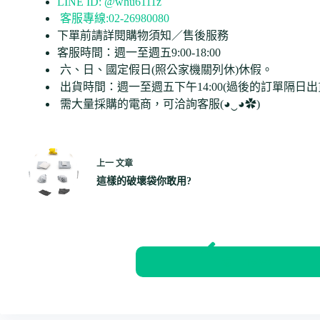
LINE ID: @whu6111z
客服專線:02-26980080
下單前請詳閱購物須知／售後服務
客服時間：週一至週五9:00-18:00
六、日、國定假日(照公家機關列休)休假。
出貨時間：週一至週五下午14:00(過後的訂單隔日
需大量採購的電商，可洽詢客服(◕‿◕✿)
上一
文章
這樣的破壞袋你敢用?
返回部落格