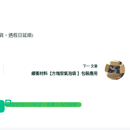
出貨，遇假日延順)
下一
文章
緩衝材料【方塊型氣泡袋 】包裝應用
歡迎加入LINE@，由專人為您服務。