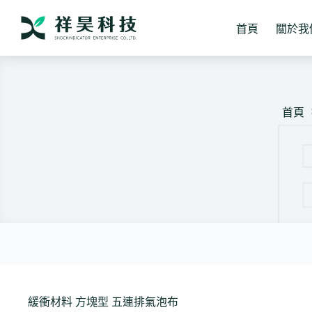
跳
至
首頁
關於我
主
要
內
容
首頁
緩衝材料 方塊型 五連排氣泡布