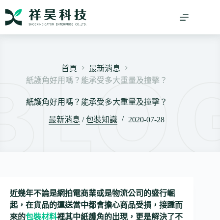
跳
至
主
要
內
容
首頁
最新消息
紙護角好用嗎？能承受多大重量及撞擊？
紙護角好用嗎？能承受多大重量及撞擊？
最新消息
/
包裝知識
2020-07-28
近幾年不論是網拍電商業或是物流公司的盛行崛
起，在貨品的運送當中都會擔心商品受損，接踵而
來的
包裝材料
裡其中紙護角的出現，更是解決了不