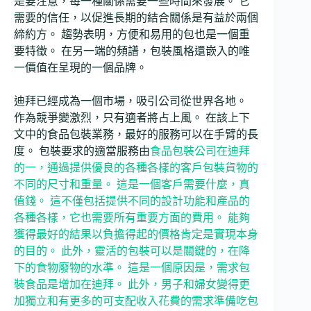
是要注意，每一種關係需要一些時間來發展。 它
需要的信任，以促進長期的結合關係是有益於兩個
締約方。 趨勢表明，方便和易用的包也是一個重
要特徵。 在另一端的頻譜，包裝風格還嵌入的唯
一價值在呈現的一個品牌。
迪拜已經成為一個市場，吸引公司從世界各地。
作為競爭變激烈，只有適者將占上風。 在該上下
文中的食品包裝業務，最好的服務可以在手臂的長
度。 包裝要求的適當服務由
食品包裝公司在迪拜
的一，通過提供優良的各種各樣的客戶包裝貨物的
不同的尺寸和重量。 這是一個客戶需要什麼，真
值錢。 這不僅包括提供不同的設計功能和產品的
各種各樣，它也需要所有重要方面的費用。 能夠
獲得最好的結果以負擔得起的價格肯定是實現本身
的目的。 此外，靈活的包裝可以是關鍵的，在降
下的食物廢物的水準。 這是一個原因是，需求包
裝食品是增加在迪拜。 此外，男子和婦女變得更
加獨立和有更多的可支配收入花費的需求準備吃包