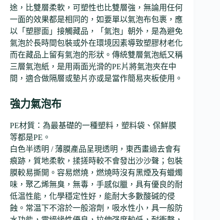
途，比雙層柔軟，可塑性也比雙層強，無論用任何
一面的效果都是相同的，如要單以氣泡布包裹，應
以「塑膠面」接觸藏品，「氣泡」朝外，是為避免
氣泡於長時間包裝或外在環境因素導致塑膠材老化
而在藏品上留有氣泡的形狀。傳統雙層氣泡紙又稱
三層氣泡紙，是用兩面光滑的PE片將氣泡夾在中
間，適合做隔層或墊片亦或是當作簡易夾板使用。
強力氣泡布
PE材質：為最基礎的一種塑料，塑料袋、保鮮膜
等都是PE。
白色半透明 / 薄膜產品呈現透明，東西畫過去會有
痕跡，質地柔軟，揉搓時較不會發出沙沙聲；包裝
膜較易撕開。容易燃燒，燃燒時沒有黑煙及有蠟燭
味，聚乙烯無臭，無毒，手感似臘，具有優良的耐
低温性能，化學穩定性好，能耐大多數酸碱的侵
蝕。常温下不溶於一般溶劑，吸水性小，具一般防
水功能，電絕緣性優良，拉伸强度較低，耐衝擊，