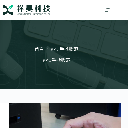
跳
至
主
要
內
容
首頁
PVC手撕膠帶
PVC手撕膠帶