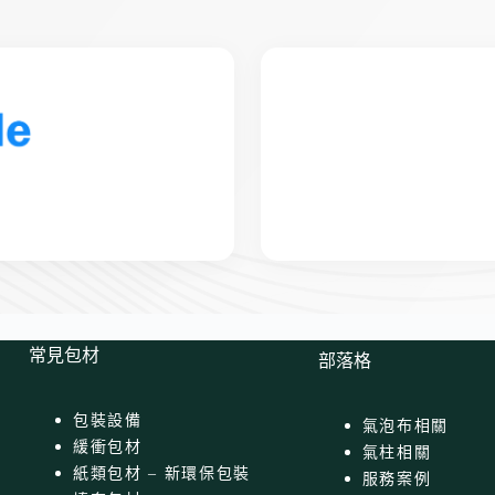
常見包材
部落格
包裝設備
氣泡布相關
緩衝包材
氣柱相關
紙類包材 – 新環保包裝
服務案例