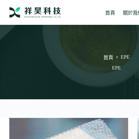
跳
至
首頁
關於我
主
要
內
容
EPE
首頁
EPE