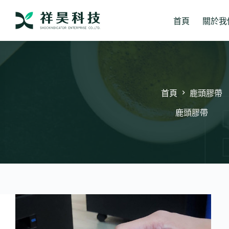
跳
至
首頁
關於我
主
要
內
容
首頁
鹿頭膠帶
鹿頭膠帶