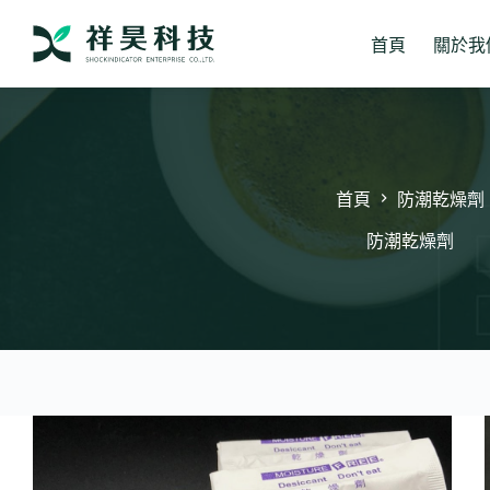
跳
至
首頁
關於我
主
要
內
容
首頁
防潮乾燥劑
防潮乾燥劑