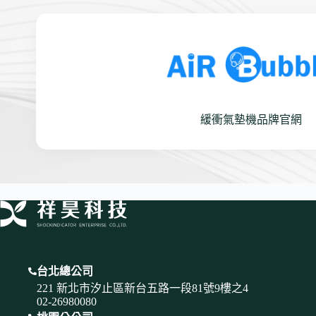
緩衝氣墊機品牌官網
台北總公司
221 新北市汐止區新台五路一段81號9樓之4
02-26980080