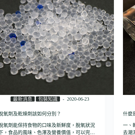
最新消息
包裝知識
2020-06-23
脫氧劑及乾燥劑該如何分別？
什麼
脫氧劑能保持食物的口味及新鮮度，脫氧狀況
一、
下，食品的風味、色澤及營養價值，可以完…
去潮