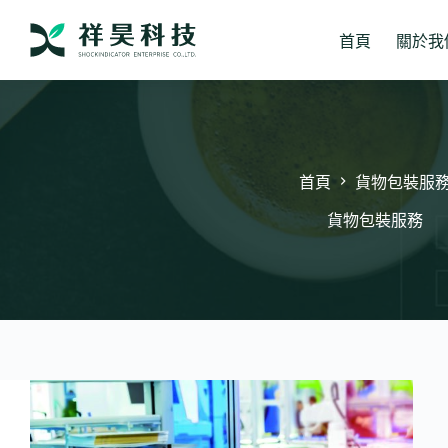
跳
至
首頁
關於我
主
要
內
容
首頁
貨物包裝服
貨物包裝服務