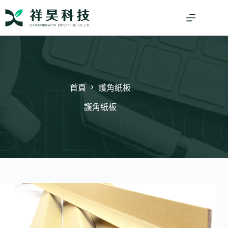
跳
至
主
要
內
容
首頁
護角紙板
護角紙板