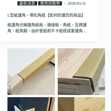
最新消息
應用與教學
2020-03-31
L型紙護角、帶扣角紙【如何防護您的商品】
紙護角也稱護角紙板、邊緣板、角紙、瓦楞護
角、紙角鋼，由紗管紙和牛卡紙經成套護角…