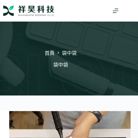
跳
至
主
要
內
容
首頁
袋中袋
袋中袋