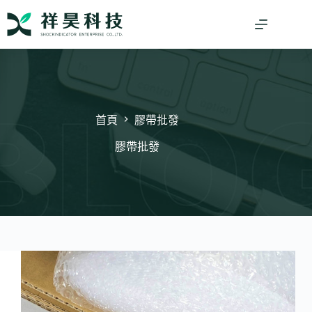
跳
至
主
要
內
容
首頁
膠帶批發
膠帶批發