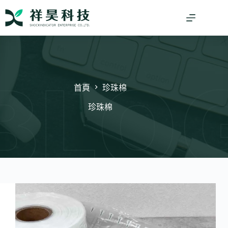
跳
至
主
要
內
容
首頁
珍珠棉
珍珠棉