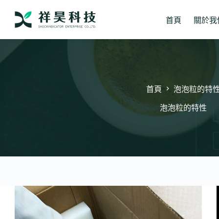
跳
至
首頁
關於我
主
要
內
容
首頁
泡泡粒的特
泡泡粒的特性