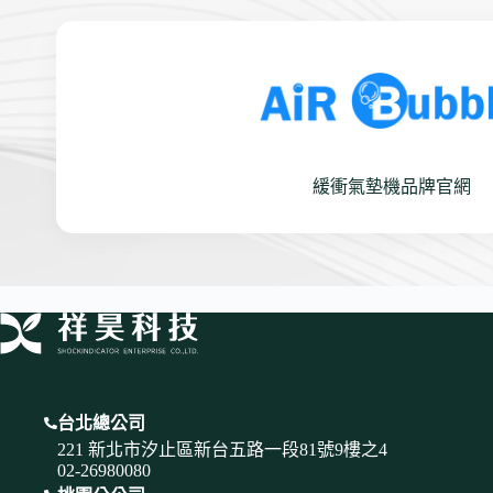
緩衝氣墊機品牌官網
台北總公司
221 新北市汐止區新台五路一段81號9樓之4
02-26980080