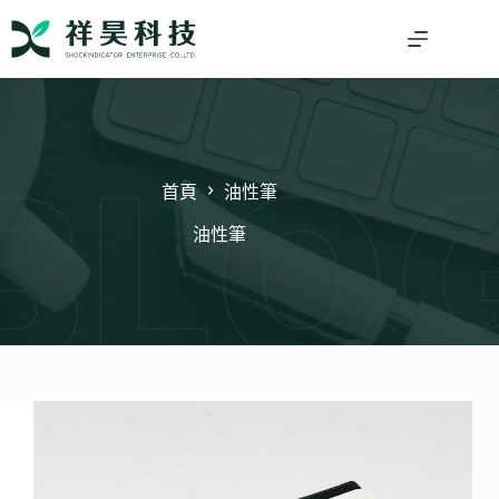
跳
至
主
要
內
容
首頁
油性筆
油性筆