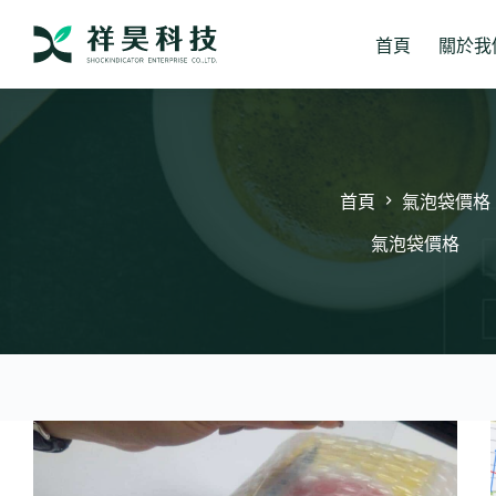
跳
至
首頁
關於我
主
要
內
容
首頁
氣泡袋價格
氣泡袋價格