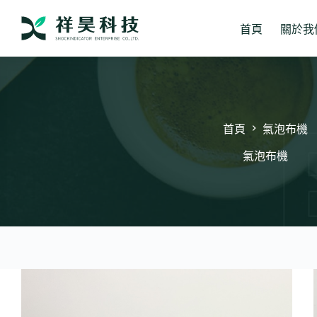
跳
至
首頁
關於我
主
要
內
容
首頁
氣泡布機
氣泡布機