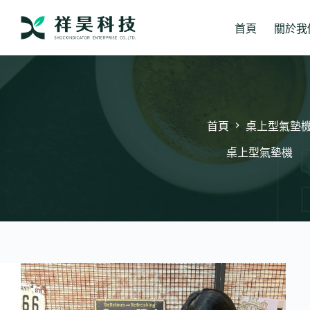
跳
至
首頁
關於我
主
要
內
容
首頁
桌上型氣墊
桌上型氣墊機