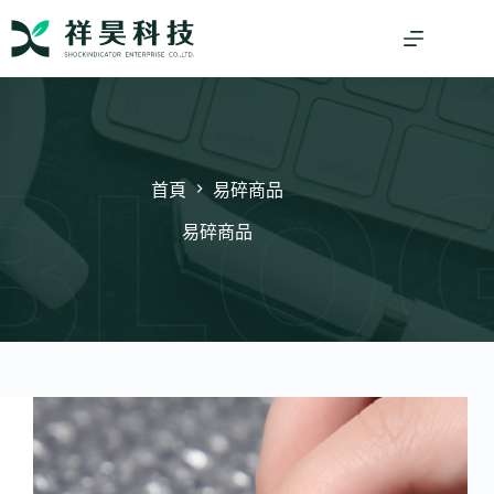
跳
至
主
要
內
容
首頁
易碎商品
易碎商品