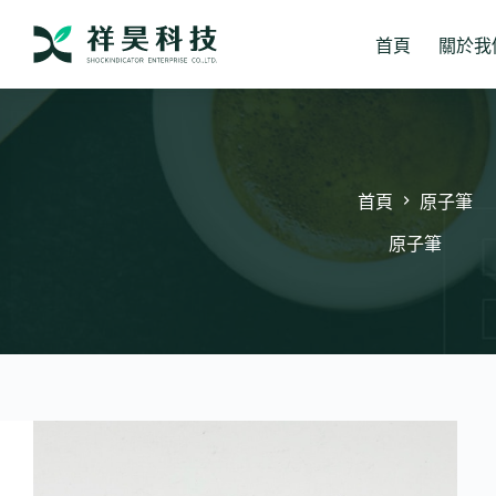
跳
至
首頁
關於我
主
要
內
容
首頁
原子筆
原子筆