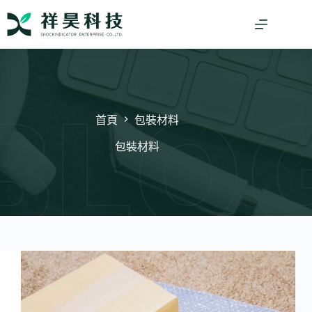
跳
至
主
要
內
容
首頁
包裝材料
包裝材料