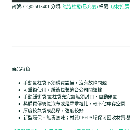
貨號:
CQ025U3401
分類:
氣泡柱捲(已充氣)
標籤:
包材推薦
商品特色
手動氣柱袋不須購買設備，沒有故障問題
可重複使用，緩衝包裝適合公司間運輸
手動緩衝袋/氣柱袋充完氣無須封口，自動鎖氣
與購買傳統氣泡布或是乖乖粒比，較不佔庫存空間
厚度較氣袋成品厚，強度較好
新型環保、無毒無味；材質PE+PA環保可回收材質-