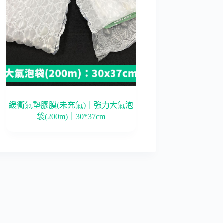
緩衝氣墊膠膜(未充氣)｜強力大氣泡
袋(200m)｜30*37cm