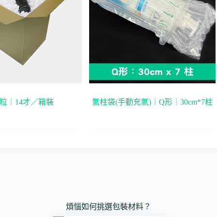
粒｜14才／箱裝
氣柱袋(手動充氣)｜Q形｜30cm*7柱
煩惱如何挑選包裝材料？