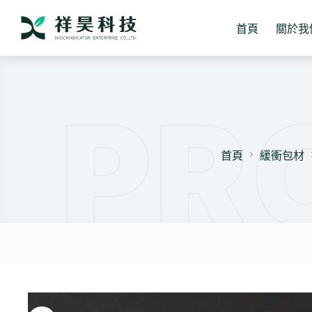
跳
至
首頁
關於我
主
要
內
容
首頁
緩衝包材