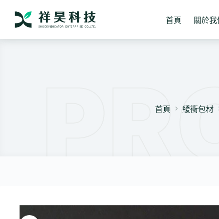
跳
至
首頁
關於我
主
要
內
容
首頁
緩衝包材