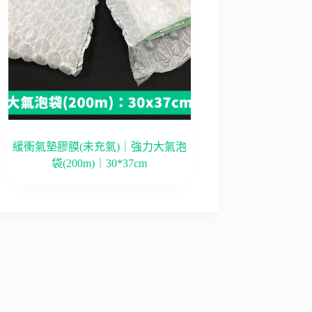
緩衝氣墊膠膜(未充氣)｜強力大氣泡
袋(200m)｜30*37cm