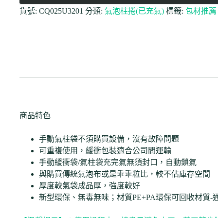
貨號:
CQ025U3201
分類:
氣泡柱捲(已充氣)
標籤:
包材推薦
商品特色
手動氣柱袋不須購買設備，沒有故障問題
可重複使用，緩衝包裝適合公司間運輸
手動緩衝袋/氣柱袋充完氣無須封口，自動鎖氣
與購買傳統氣泡布或是乖乖粒比，較不佔庫存空間
厚度較氣袋成品厚，強度較好
新型環保、無毒無味；材質PE+PA環保可回收材質-