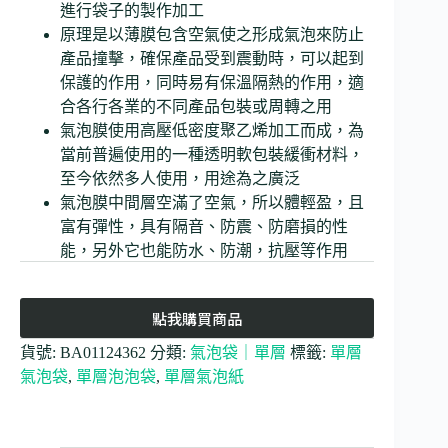
進行袋子的製作加工
原理是以薄膜包含空氣使之形成氣泡來防止
產品撞擊，確保產品受到震動時，可以起到
保護的作用，同時易有保溫隔熱的作用，適
合各行各業的不同產品包裝或周轉之用
氣泡膜使用高壓低密度聚乙烯加工而成，為
當前普遍使用的一種透明軟包裝緩衝材料，
至今依然多人使用，用途為之廣泛
氣泡膜中間層空滿了空氣，所以體輕盈，且
富有彈性，具有隔音、防震、防磨損的性
能，另外它也能防水、防潮，抗壓等作用
點我購買商品
貨號:
BA01124362
分類:
氣泡袋｜單層
標籤:
單層
氣泡袋
,
單層泡泡袋
,
單層氣泡紙