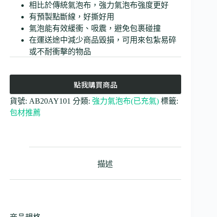
相比於傳統氣泡布，強力氣泡布強度更好
有預製點斷線，好撕好用
氣泡能有效緩衝、吸震，避免包裹碰撞
在運送途中減少商品毀損，可用來包紮易碎
或不耐衝擊的物品
點我購買商品
貨號:
AB20AY101
分類:
強力氣泡布(已充氣)
標籤:
包材推薦
描述