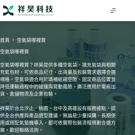
跳
至
主
要
內
容
首頁
空氣袋哪裡買
空氣袋哪裡買
空氣袋哪裡買？祥昊提供多種空氣袋、填充氣袋與相關
充氣包材，可依商品尺寸、出貨量及包裝需求選擇合適
規格。空氣袋適合用於填補紙箱空隙、固定商品位置並
降低運輸過程中的碰撞與晃動風險，廣泛應用於電商出
貨、倉儲物流及企業包裝。
祥昊於台北汐止、桃園、台中及高雄設有服務據點，提
供全台供應與產品選型建議。無論是少量採購、長期使
用或搭配氣墊機導入，都可依實際包裝流程規劃合適方
案，歡迎聯絡洽詢。