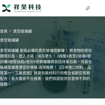
跳
至
主
要
內
容
首頁
真空玻璃罐
真空玻璃罐
真空玻璃罐 家庭必備的真空玻璃保鮮罐！ 將食物的保存
期限拉長，放入冰箱，保存更久！ #按壓#真空#玻璃#密
封罐#按壓抽氣#密封#保鮮罐購買就找祥昊包裝。祥昊包
裝總是優惠便宜好價格,值得推薦！【日本進口材料、品
質第一、工廠直營】祥昊包裝材料行供應全省歡迎長期
配合。各大電商平台推薦，我們保證提供您意想不到的
服務。