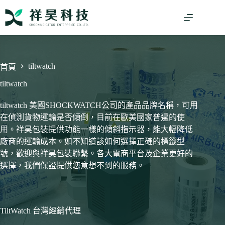
跳
至
主
要
內
tiltwatch
容
首頁
tiltwatch
tiltwatch 美國SHOCKWATCH公司的產品品牌名稱，可用
在偵測貨物運輸是否傾倒，目前在歐美國家普遍的使
用。祥昊包裝提供功能一樣的傾斜指示器，能大幅降低
廠商的運輸成本。如不知道該如何選擇正確的標籤型
號，歡迎與祥昊包裝聯繫。各大電商平台及企業更好的
選擇，我們保證提供您意想不到的服務。
TiltWatch 台灣經銷代理