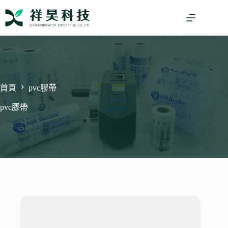
跳
至
主
要
內
容
首頁
pvc膠帶
pvc膠帶