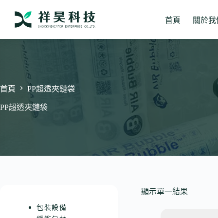
跳
至
首頁
關於我
主
要
內
容
首頁
PP超透夾鏈袋
PP超透夾鏈袋
顯示單一結果
包裝設備