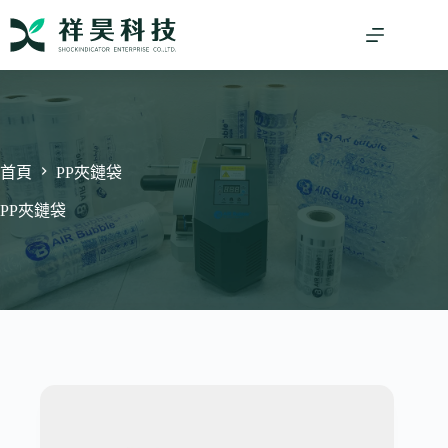
跳
至
主
要
內
容
首頁
PP夾鏈袋
PP夾鏈袋