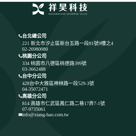
台北總公司
221 新北市汐止區新台五路一段81號9樓之4
02-26980080
桃園分公司
334
桃園市八德區桃德路399號
03-3662488
台中分公司
428
台中大雅區神林路一段529-3號
04-35072471
高雄分公司
814 高雄市仁武區鳳仁路二巷17弄7-1號
07-9735061
info@xiang-hao.com.tw