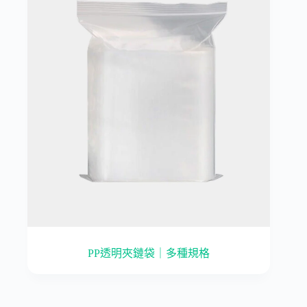
PP透明夾鏈袋｜多種規格