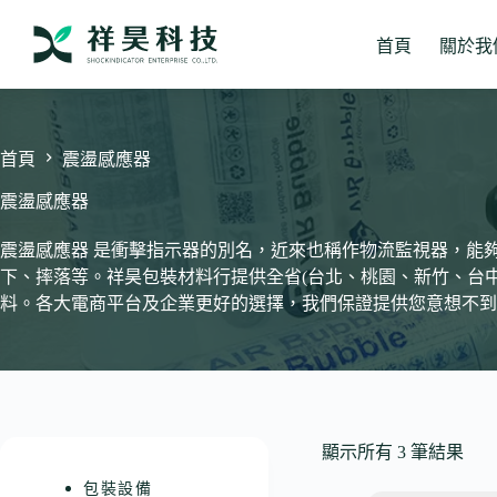
跳
至
首頁
關於我
主
要
內
容
首頁
震盪感應器
震盪感應器
震盪感應器 是衝擊指示器的別名，近來也稱作物流監視器，能
下、摔落等。祥昊包裝材料行提供全省(台北、桃園、新竹、台
料。各大電商平台及企業更好的選擇，我們保證提供您意想不到
顯示所有 3 筆結果
包裝設備