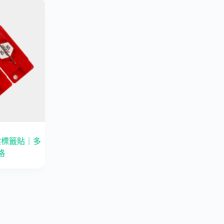
l 防震標籤貼｜多
格