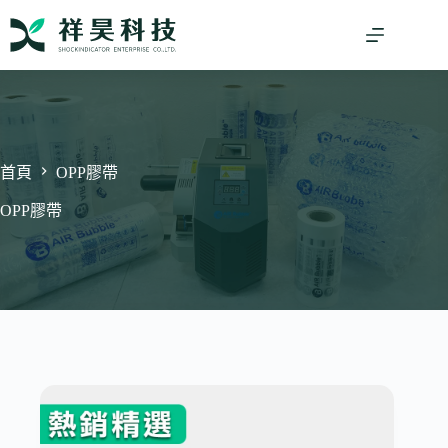
跳
至
主
要
內
容
首頁
OPP膠帶
OPP膠帶