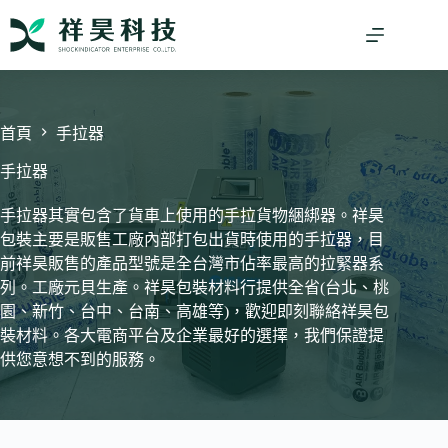
跳
至
主
要
內
容
首頁
手拉器
手拉器
手拉器其實包含了貨車上使用的手拉貨物綑綁器。祥昊
包裝主要是販售工廠內部打包出貨時使用的手拉器，目
前祥昊販售的產品型號是全台灣市佔率最高的拉緊器系
列。工廠元貝生產。祥昊包裝材料行提供全省(台北、桃
園、新竹、台中、台南、高雄等)，歡迎即刻聯絡祥昊包
裝材料。各大電商平台及企業最好的選擇，我們保證提
供您意想不到的服務。