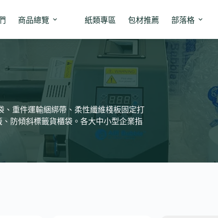
們
商品總覽
紙類專區
包材推薦
部落格
撞袋、重件運輸綑綁帶、柔性纖維棧板固定打
籤、防傾斜標籤貨櫃袋。各大中小型企業指