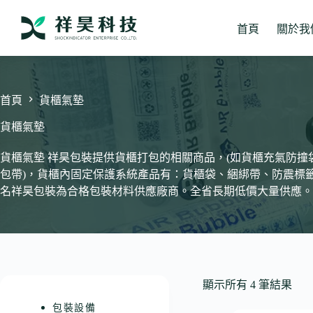
跳
至
首頁
關於我
主
要
內
容
首頁
貨櫃氣墊
貨櫃氣墊
貨櫃氣墊 祥昊包裝提供貨櫃打包的相關商品，(如貨櫃充氣防
包帶)，貨櫃內固定保護系統產品有：貨櫃袋、綑綁帶、防震標
名祥昊包裝為合格包裝材料供應廠商。全省長期低價大量供應。
顯示所有 4 筆結果
包裝設備