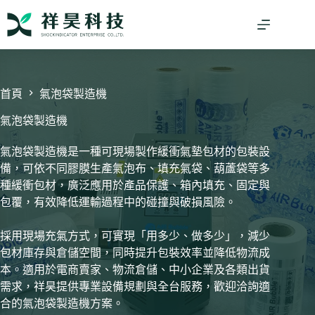
跳
至
主
要
內
容
首頁
氣泡袋製造機
氣泡袋製造機
氣泡袋製造機是一種可現場製作緩衝氣墊包材的包裝設
備，可依不同膠膜生產氣泡布、填充氣袋、葫蘆袋等多
種緩衝包材，廣泛應用於產品保護、箱內填充、固定與
包覆，有效降低運輸過程中的碰撞與破損風險。
採用現場充氣方式，可實現「用多少、做多少」，減少
包材庫存與倉儲空間，同時提升包裝效率並降低物流成
本。適用於電商賣家、物流倉儲、中小企業及各類出貨
需求，祥昊提供專業設備規劃與全台服務，歡迎洽詢適
合的氣泡袋製造機方案。