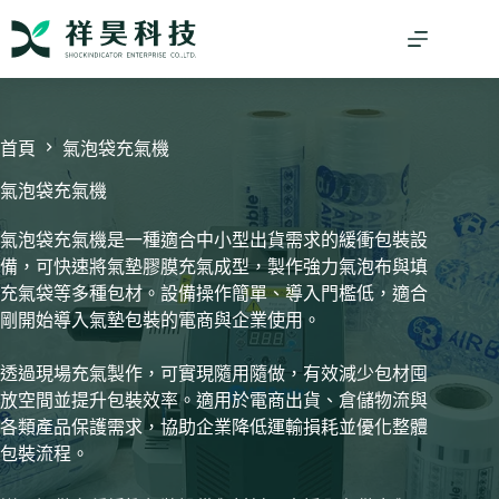
跳
至
主
要
內
容
首頁
氣泡袋充氣機
氣泡袋充氣機
氣泡袋充氣機是一種適合中小型出貨需求的緩衝包裝設
備，可快速將氣墊膠膜充氣成型，製作強力氣泡布與填
充氣袋等多種包材。設備操作簡單、導入門檻低，適合
剛開始導入氣墊包裝的電商與企業使用。
透過現場充氣製作，可實現隨用隨做，有效減少包材囤
放空間並提升包裝效率。適用於電商出貨、倉儲物流與
各類產品保護需求，協助企業降低運輸損耗並優化整體
包裝流程。