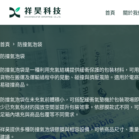
跳
至
首頁
關於我
主
要
內
容
首頁
防撞氣泡袋
防撞氣泡袋
防撞氣泡袋是一種利用充氣結構提供緩衝保護的包裝材料，可用
貨物在搬運及運輸過程中的晃動、碰撞與擠壓風險。適用於電商
易碰撞商品。
防撞氣泡袋在未充氣前體積小，可搭配緩衝氣墊機於包裝現場即
少已充氣包材的囤放空間並提升包裝效率。依膠膜款式不同，可
足箱內填充與商品包覆等不同需求。
祥昊提供多種防撞氣泡袋膠膜與相容設備，可依商品尺寸、重量
建議。