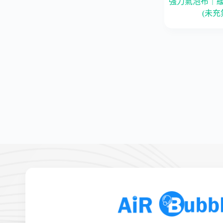
強力氣泡布｜
(未充