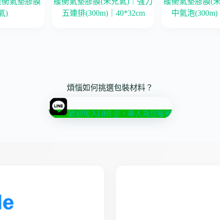
緩衝氣墊膠膜
緩衝氣墊膠膜(未充氣)｜強力
緩衝氣墊膠膜(
氣)
五連排(300m)｜40*32cm
中氣泡(300m)
煩惱如何挑選包裝材料？
歡迎加入LINE@，專人為您服務