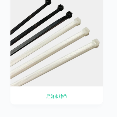
尼龍束線帶