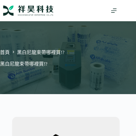
跳
至
主
要
內
容
首頁
黑白尼龍束帶哪裡買!?
黑白尼龍束帶哪裡買!?