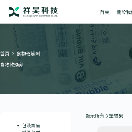
跳
至
首頁
關於我
主
要
內
容
首頁
食物乾燥劑
食物乾燥劑
顯示所有 3 筆結果
包裝設備