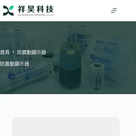
跳
至
主
要
內
容
首頁
防震動顯示器
防震動顯示器