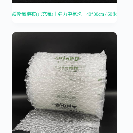
緩衝氣泡布(已充氣)｜強力中氣泡｜40*30cm / 60米