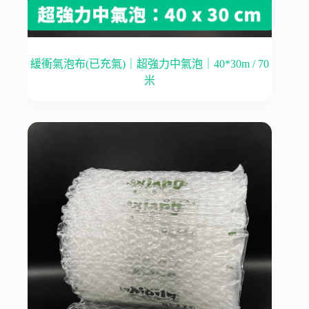
緩衝氣泡布(已充氣)｜超強力中氣泡｜40*30m / 70
米