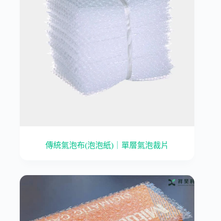
傳統氣泡布(泡泡紙)｜單層氣泡裁片