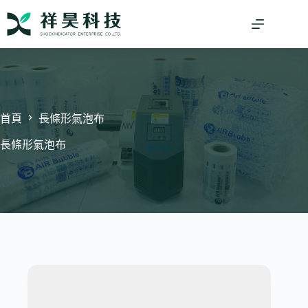
跳
至
主
要
內
容
首頁
長條形氣泡布
長條形氣泡布