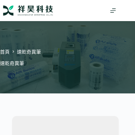
跳
至
主
要
內
容
首頁
速乾奇異筆
速乾奇異筆