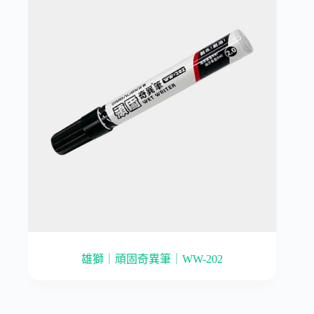
雄獅｜頑固奇異筆｜WW-202