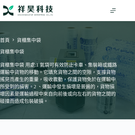
跳
至
主
要
內
容
首頁
貨櫃集中袋
貨櫃集中袋
貨櫃集中袋 用處:1 氣袋可有效防止卡車、集裝箱或鐵路
運輸中貨物的移動。它填充貨物之間的空隙，支撐貨物
搖晃而產生的重量，吸收震動，保護貨物免於在運輸中
所受到的損害。2 、運輸中發生損壞是普遍的，貨物損
壞因素是運輸過程中來自向前後或向左右的貨物之間的
碰撞而造成包裝破損。