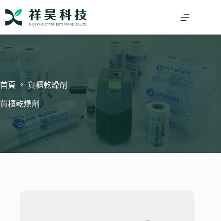
跳
至
主
要
內
容
首頁
貨櫃乾燥劑
貨櫃乾燥劑