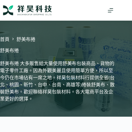
跳
至
主
要
內
容
首頁
舒美布捲
舒美布捲
舒美布捲 大多販售給大量使用舒美布包裝商品、貨物的
電子零件工廠。因為外觀美麗且使用簡單方便，所以至
今仍在市場佔有一席之地。祥昊包裝材料行提供全省(台
北、桃園、新竹、台中、台南、高雄等)捲裝舒美布、散
裝舒美布。歡迎聯絡祥昊包裝材料。各大電商平台及企
業更好的選擇。