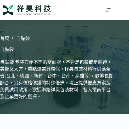
跳
至
主
要
內
容
首頁
自黏袋
自黏袋
自黏袋 包裝方便不需貼雙面膠，不管是包裝或是贈禮，
美觀又大方，重點還兼具環保。祥昊包裝材料行供應全
省(台北、桃園、新竹、台中、台南、高雄等)，歡迎長期
配合，另有價格價錢的特殊優惠。現正提供優惠方案及
免費試用政策，歡迎聯絡祥昊包裝材料。各大電商平台
及企業更好的選擇。