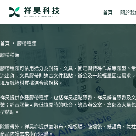
跳
至
首頁
關於我
主
要
內
容
首頁
膠帶種類
膠帶種類
膠帶種類可依用途分為封箱、文具、固定與特殊作業等類型。常
流出貨；文具膠帶則適合文件黏貼、辦公及一般輕量固定需求。
境及紙箱材質挑選合適規格。
祥昊提供多種膠帶種類，包括祥昊超黏膠帶、祥昊靜音膠帶及文
裝；靜音膠帶可降低拉開時的噪音，適合辦公室、倉儲及大量包
型黏貼。
除膠帶外，祥昊亦提供氣泡布、棧板膜、破壞袋、紙護角、氣柱
商品防護需求搭配採購。