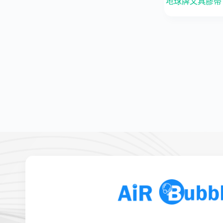
地球牌文具膠帶｜1