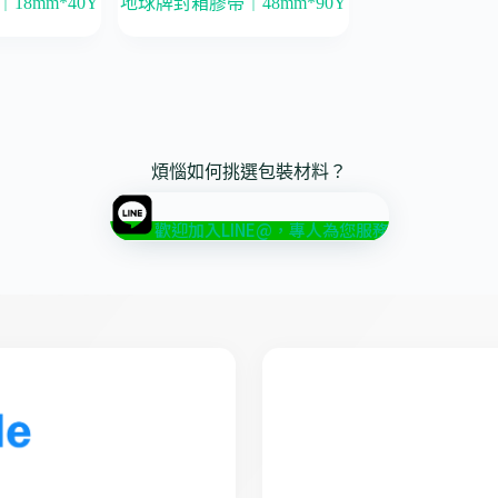
8mm*40Y
地球牌封箱膠帶｜48mm*90Y
煩惱如何挑選包裝材料？
歡迎加入LINE@，專人為您服務