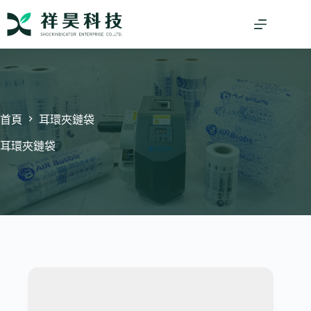
跳
至
主
要
內
容
首頁
耳環夾鏈袋
耳環夾鏈袋